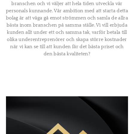
branschen och vi väljer att hela tiden utveckla vår
personals kunnande. Vår ambition med att starta detta
bolag är att våga gå emot strömmen och samla de allra
bästa inom branschen på samma ställe. Vi vill erbjuda
kunden allt under ett och samma tak, varför betala till
olika underentreprenörer och skapa större kostnader
när vi kan se till att kunden får det bästa priset och
den bästa kvaliteten?